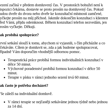
ezení začíná v předem domluvený čas. V prostorách bohužel není k
ispozici čekárna, dostavte se proto prosím na domluvený čas. Pokud
udou dveře do dvora nebo dveře ke konzultační místnosti zamčené,
yčkejte prosím na můj příchod. Jakmile dokončím konzultaci s kliente
řed Vámi, přijdu odemknout. Během konzultací telefon nezvedám, jen
rosím vyčkejte. Děkuji.
ak probíhá spolupráce?
rvní setkání slouží k tomu, abychom si vyjasnili, s čím přicházíte a co
čekáváte. Cílem je domluvit se, zda a jak budeme spolupracovat,
řípadně Vám doporučím vhodnější odbornou pomoc.
Terapeutická práce probíhá formou individuálních konzultací v
délce 50 minut.
Výchovné poradenství probíhá formou konzultací v délce 50
minut.
Terapie v písku v rámci jednoho sezení trvá 60 minut.
ak často je potřeba docházet?
še záleží na individuální domluvě.
V rámci terapie se nejčastěji setkáváme jednou týdně nebo jednou
za 14 dní.